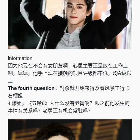
Information
因为他现在不会有女朋友啊，心思主要还是放在工作上
吧，嗯嗯，他手上现在接触的项目评级都不低，均
A
级以
上
The fourth question：
封
杀就开始来得及看风景工行卡
石榴姐
4
爆姐，
《
五哈
6
》
为什么没有老舅啊？跟之前他发生的
事情有关系吗？老舅还有机会常驻吗？