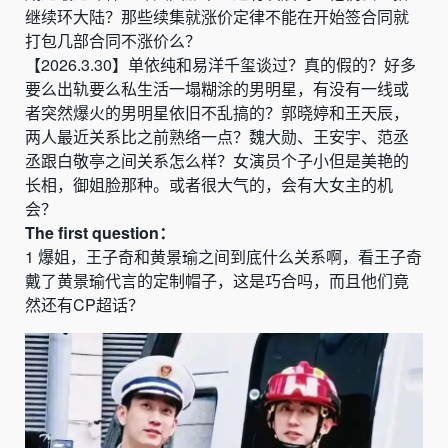
继续环大陆
？
那些续集就涨价定律不能在开始签合同就
打包几部合同不涨价么
？
【
2026.3.30
】
单依纯和易洋千玺谈过？真的假的
？
好多
要么出轨要么私生活一塌糊涂的男明星
，
有没有一线或
者突然爆火的男明星依旧不乱搞的
？
郭晓婷和王天辰
，
两人最近关系比之前熟络一点
？魏大勋、王安宇、范丞
丞跟白敬亭
之间关系怎么样
？
女演员个子小但是美艳的
长相，御姐脸那种。或者很大气的，会有大女主的机
会
？
The
first
question：
1
爆姐，王子奇和黄景瑜之间到底什么关系啊，看王子奇
戴了黄景瑜代言的定制帽子，这是巧合吗，而且他们竟
然还有
CP
超话？