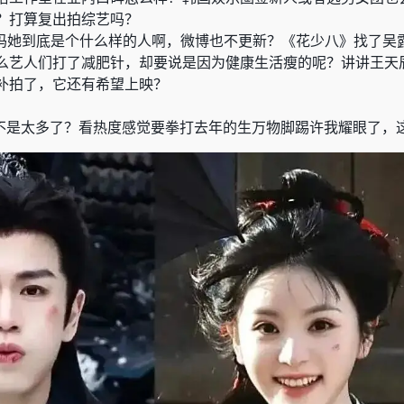
？打算复出拍综艺吗
？
吗
她到底是个什么样的人啊
，
微博也不更新
？
《
花少八
》
找了吴
么艺人们打了减肥针，却要说是因为健康生活瘦的呢
？
讲讲王天
补拍了，它还有希望上映
？
不是太多了？看热度感觉要拳打去年的生万物脚踢许我耀眼了，