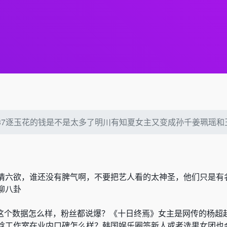
2637逐玉花的钱是不是太多了明川有知夏女主又变成孙千姜珮瑶和
情六欲，谁还没有脾气啊，不要把艺人看的太神圣，他们只是有
聊八卦
这个数据怎么样
，
粉丝都说爆
？《
十日终焉
》
女主是网传的杨超
晗工作室在业内口碑怎么样？
韩国娱乐圈签新人或者选男女团也