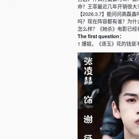
命
？
王菲最近几年开销很大
【
2026.3.7
】
能问问高磊鑫
吗？现在阵容都有谁
？
为什
怎么样？
《
她杀
》
电影已经
The
first
question：
1
爆姐，
《
逐玉
》
花的钱是