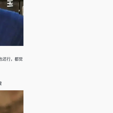
也还行，都觉
搜