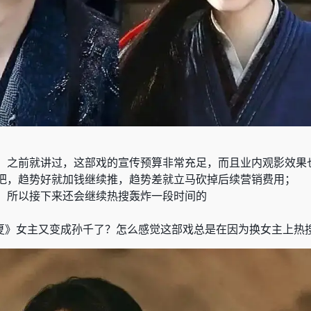
，之前就讲过，这部戏的宣传预算非常充足，而且业内观影效果
把，趋势好就加钱继续推，趋势差就立马砍掉后续营销费用；
，所以接下来还会继续热搜轰炸一段时间的
夏》女主又变成孙千了？怎么感觉这部戏总是在因为换女主上热