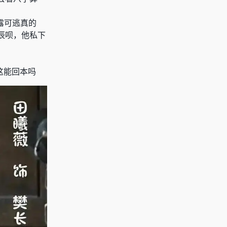
露可逃真的
辰呗，他私下
这能回本吗