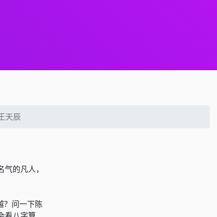
王天辰
名气的凡人，
越
？问一下陈
会看八字算