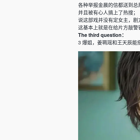
各种举报金晨的信都送到总
并且被有心人搞上了热搜；
说这部戏并没有定女主，剧
这基本上就是在给片方敲警
The
third
question：
3
爆姐，姜珮瑶和王天辰能