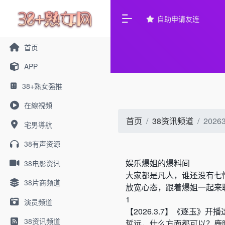
自助申请友连
首页
APP
38+熟女强推
在線視頻
首页
38资讯频道
20
宅男導航
38有声资源
娱乐爆姐的爆料间
38电影资讯
大家都是凡人，谁还没有七
38片商频道
放宽心态，跟着爆姐一起来
1
演员频道
【
2026.3.7
】
《
逐玉
》
开播
38资讯频道
哲远，什么方面都可以？鹿