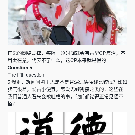
正常的网络规律，每隔一段时间就会有古早
CP
复活，不
用太在意，代表不了什么，这
CP
本来就是假的
Question 5
The fifth question
5
爆姐
，
想问问圈里人是不是普遍道德底线比较低？比如
脾气很差
，
爱占小便宜
，
恋爱无缝衔接之类的
，
这些在
我们普通人看来会被吐槽的事
，
他们都觉得正常见怪不
怪？