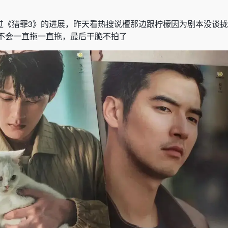
过
《
猎罪
3
》
的进展
，
昨天看热搜说檀那边跟柠檬因为剧本没谈拢
不会一直拖一直拖
，
最后干脆不拍了