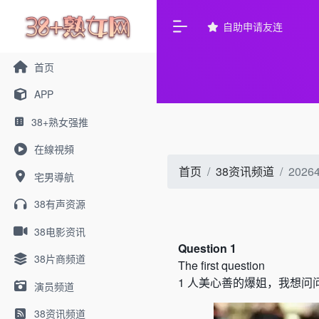
自助申请友连
首页
APP
38+熟女强推
在線視頻
首页
38资讯频道
20
宅男導航
38有声资源
38电影资讯
Question 1
38片商频道
The first question
1
人美心善的爆姐，我想问
演员频道
38资讯频道