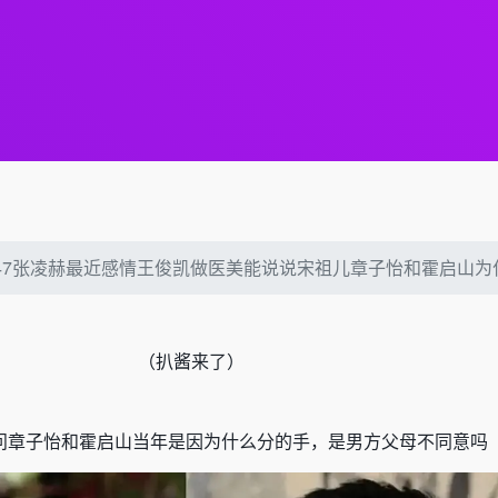
2647张凌赫最近感情王俊凯做医美能说说宋祖儿章子怡和霍启山
（
扒酱来了）
问章子怡和霍启山当年是因为什么分的手，是男方父母不同意吗