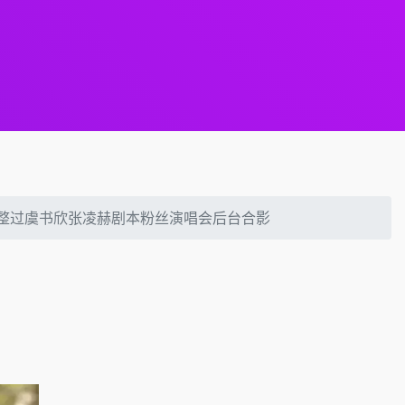
璐整过虞书欣张凌赫剧本粉丝演唱会后台合影