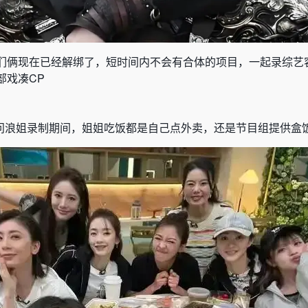
们俩现在已经解绑了，短时间内不会有合体的项目，一起录综艺
部戏凑
CP
问浪姐录制期间，姐姐吃饭都是自己点外卖
，
还是节目组提供盒