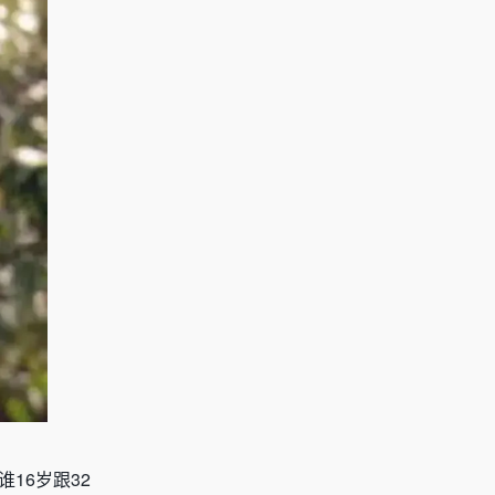
谁
16
岁跟
32