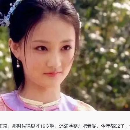
正常，那时候徐璐才
16
岁啊，还满脸婴儿肥着呢，今年都
32
了，