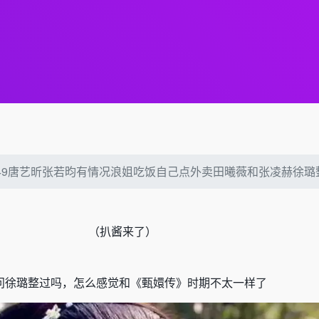
2649唐艺昕张若昀有情况浪姐吃饭自己点外卖田曦薇和张凌赫徐
（
扒酱来了）
问徐璐整过吗，怎么感觉和
《
甄嬛传
》
时期不太一样了