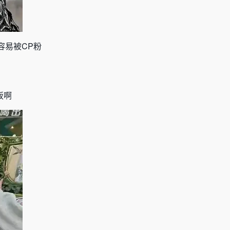
容易被
CP
粉
饭啊