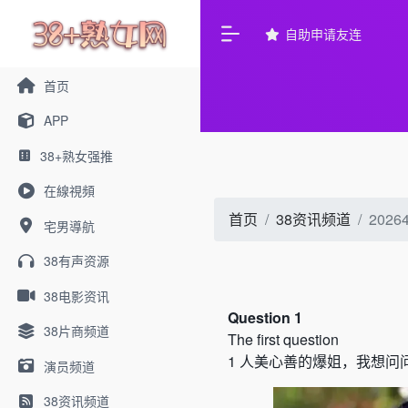
自助申请友连
首页
APP
38+熟女强推
在線視頻
首页
38资讯频道
20
宅男導航
38有声资源
38电影资讯
Question 1
38片商频道
The first question
1
人美心善的爆姐，我想问
演员频道
38资讯频道