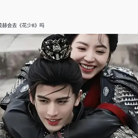
凌赫会去
《
花少
8
》
吗