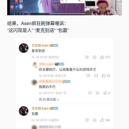
结果，Asen疯狂刷弹幕嘲讽：
“这闪现是人” “麦克别送” “包赢”