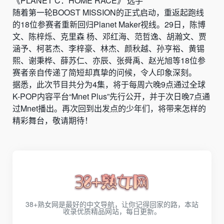
《PLANET C：HOME RACE》 选手
随着第一轮BOOST MISSION的正式启动，重返起跑线
的18位参赛者重新回归Planet Maker视线。29日，陈博
文、陈梓烁、克里森 杨、邓红海、范哲逸、胡瀚文、贾
涵予、柯茗杰、李梓豪、林杰、颜秋越、孙亨裕、黄锡
熙、谢秉桦、薛苏仁、亦辰、张舜禹、赵光旭等18位参
赛者亲自传递了简短却真挚的问候，令人印象深刻。
据悉，此次节目共分为4集，将于每周六晚9点通过全球
K-POP内容平台“Mnet Plus”先行公开，并于次日晚7点通
过Mnet播出。再次回到出发点的少年们，将带来怎样的
精彩舞台，敬请期待！
38+熟女网是最好的中文导航，让你记得回家的路，本站
收录优质精品网站，每日更新。