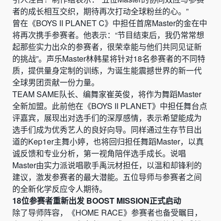
者的成长相互交织，期待再次打动全球粉丝的心。”
曾在《BOYS II PLANET C》中担任首席Master的金在中
将再次携手参赛者。他表示：“节目结束后，我仍常常想
起那些实力出众的参赛者，很荣幸能与他们共同见证新
的挑战”。声乐Master林韩星将针对18名参赛者的不同特
质，提供量身定制的训练，为诞生能震撼世界的新一代
全球男团贡献一份力量。
TEAM SAME队长、编舞家崔英俊，将作为舞蹈Master
全新加盟。此前他在《BOYS II PLANET》中担任舞台点
评嘉宾，展现出对选手们的深厚感情，表示希望能成为
选手们成为优秀艺人的良好向导。同样通过生存节目出
道的Kep1er主舞小婷，也将回归担任舞蹈Master，以真
诚反馈和专业分析，第一视角陪伴选手成长。说唱
Master由实力派说唱歌手禹沅材担任，以温和却锋利的
建议，激发参赛者的最大潜能。五位导师与参赛者之间
的全新化学反应令人期待。
18位参赛者重新出发 BOOST MISSION正式启动
除了导师阵容，《HOME RACE》参赛者也备受瞩目，