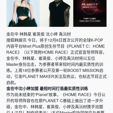
金在中 林韩星 崔英俊 沈小婷 禹沅材
搜狐韩娱讯 今日，将于12月6日首次公开的全球K-POP
内容平台Mnet Plus原创生存节目《PLANET C：HOME
RACE》（以下简称HOME RACE）正式官宣导师阵容，
金在中、林韩星、崔英俊、小婷及禹沅材将以五位
Master身份出击，为参赛者带来短时间内最实质性的训
练。上周18位参赛者公开及第一轮BOOST MISSION启
动，引发PLANET MAKER关注及热议，也标志节目正式
启航。
金在中沈小婷加盟 最短时间打造最实质性训练
作为尚未结束的“Planet”故事，《HOME RACE》今日公
开的导师阵容也在原PLANET C基础上做出了进一步升
级，金在中、林韩星、崔英俊、小婷及禹沅材携手加盟
引人注目！制作组表示：“五位Master的协同效应与参赛