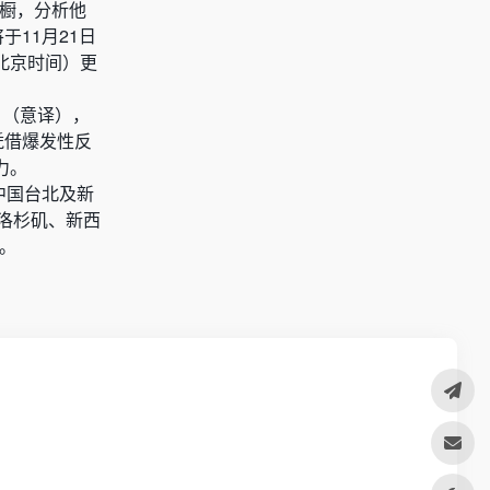
衣橱，分析他
11月21日
（北京时间）更
贼》（意译），
凭借爆发性反
力。
尔、中国台北及新
洛杉矶、新西
。