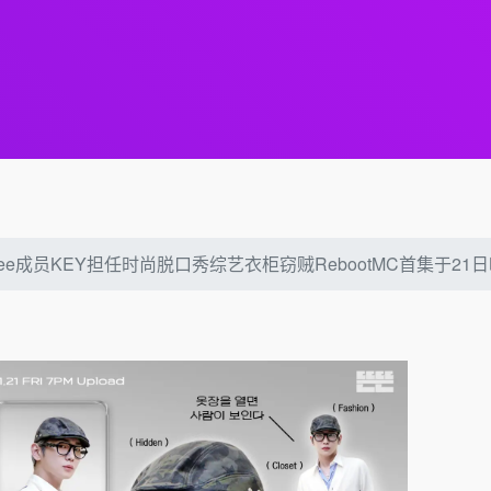
Nee成员KEY担任时尚脱口秀综艺衣柜窃贼RebootMC首集于21