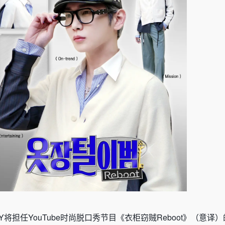
EY将担任YouTube时尚脱口秀节目《衣柜窃贼Reboot》（意译