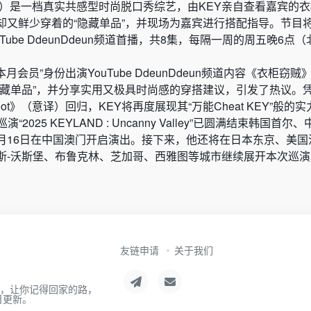
意译）是一档真实共感型时尚脱口秀综艺，由KEY亲自查看嘉宾的
又鲜少穿着的“隐藏单品”，并现场为嘉宾进行搭配指导。节目将于
Tube DdeunDdeun频道首播，共8集，每隔一周的周五晚6点
月会员”身份出演YouTube DdeunDdeun频道内容《衣柜窃
隐藏单品”，并分享实用又极具时尚感的穿搭建议，引发了热议。
t》（意译）回归，KEY将再度展现其“万能Cheat KEY”般的实
2025 KEYLAND : Uncanny Valley”已圆满结束韩国首
月16日在中国澳门开启演出。接下来，他还将在日本东京、美国
斯-沃斯堡、布鲁克林、芝加哥、西雅图等城市继续展开本次巡演
友链申请
关于我们
航，让你记得回家的路，
日更新。