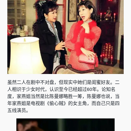
虽然二人在剧中不对盘，但现实中她们是闺蜜好友。二
人相识于少女时代，认识至今已经超过60年。论知名
度，
家燕姐
当然是比陈曼娜略胜一筹，陈曼娜也说，当
年家燕姐是电视剧《偷心贼》的女主角，而自己只是四
五线演员。