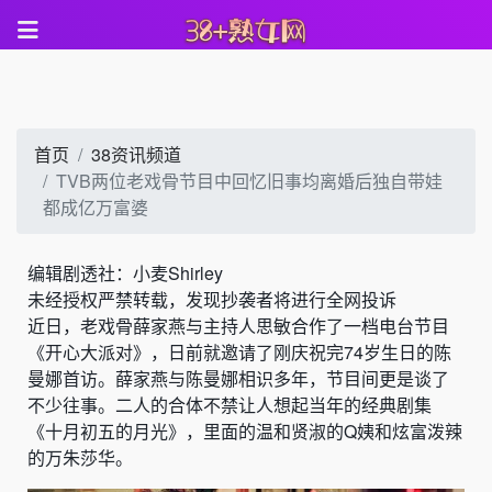
首页
38资讯频道
TVB两位老戏骨节目中回忆旧事均离婚后独自带娃
都成亿万富婆
编辑剧透社：小麦Shirley
未经授权严禁转载，发现抄袭者将进行全网投诉
近日，老戏骨
薛家燕
与主持人思敏合作了一档电台节目
《开心大派对》，日前就邀请了刚庆祝完74岁生日的
陈
曼娜
首访。薛家燕与陈曼娜相识多年，节目间更是谈了
不少往事。二人的合体不禁让人想起当年的经典剧集
《十月初五的月光》，里面的温和贤淑的Q姨和炫富泼辣
的万朱莎华。