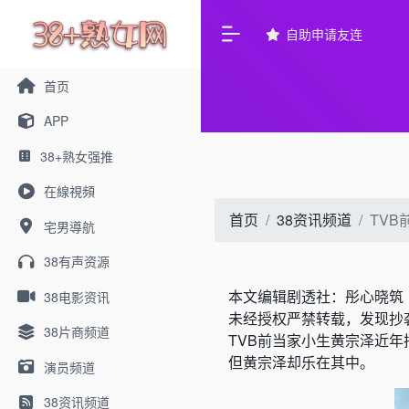
自助申请友连
首页
APP
38+熟女强推
在線視頻
首页
38资讯频道
TV
宅男導航
38有声资源
本文编辑剧透社：彤心晓筑
38电影资讯
未经授权严禁转载，发现抄
38片商频道
TVB前当家小生黄宗泽近
但黄宗泽却乐在其中。
演员频道
38资讯频道