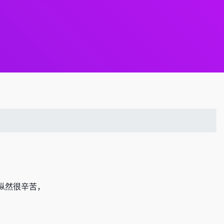
纵然很辛苦，