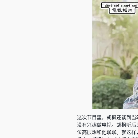
这次节目里，胡枫还谈到当
没有兴趣做电视。胡枫听后
位高层想和他聊聊。就这样