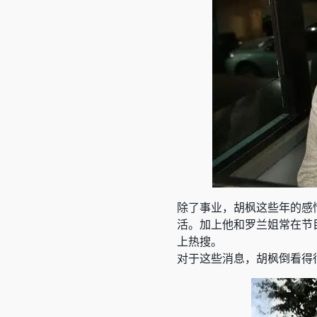
除了事业，胡枫这些年的感
活。加上他和
罗兰姐
常在节
上热搜。
对于这些消息，胡枫倒看得