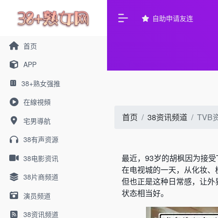
自助申请友连
首页
APP
38+熟女强推
在線視頻
首页
38资讯频道
TV
宅男導航
38有声资源
最近，93岁的
胡枫
因为接受
38电影资讯
在电视城的一天，从化妆、
38片商频道
但也正是这种日常感，让外
状态相当好。
演员频道
38资讯频道