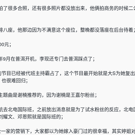
拍了很多合照，还有很多照片都没放出来，他俩拍商务的时候二
排八座，他那边因为不满意这个座位，整晚都没落座在后台待着
00元；
年9月在普洱开机，李现还专门去普洱踩点了；
的节目已经被代班主持霸占了，这个节目最开始就是大S为她复
，也很难回归；
主题曲是谢楠推荐的，因为谢楠是王嘉尔粉丝；
航去北电国际班，之前放出消息就是为了试水粉丝的反应，北电
刘耀文、邓恩熙就是国际班的；
公一家的营销下，大家都以为她嫁入豪门过的很幸福，其实婷姐