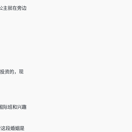
公主就在旁边
；
出投资的，现
国际班和兴趣
对这段婚姻是