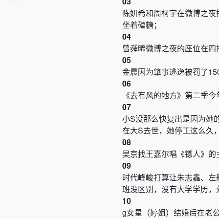
0
3
陈妍希和周柯宇在微博之夜
坐着磕糖；
04
曾舜晞微博之夜的座位在四
0
5
金晨因为肇事逃逸被罚了15
0
6
《去有风的地方》第二季今
0
7
小S没那么快复出是因为她
在大S去世，她停工这么久
0
8
吴京找王嘉尔唱《镖人》的
0
9
时代峰峻打算让朱志鑫、左
班没区别，没有大学学历，
10
g女星（婷姐）结婚后在老