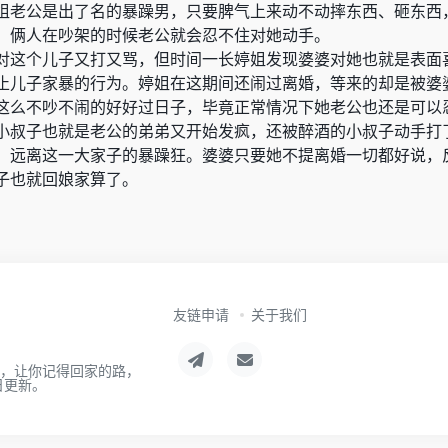
姐老公是出了名的暴躁男，只要脾气上来动不动摔东西、砸东西
，俩人在吵架的时候老公就会忍不住对她动手。
对这个儿子又打又骂，但时间一长婷姐发现婆婆对她也就是表面
止儿子家暴的行为。婷姐在这期间还闹过离婚，等来的却是被婆
这么不吵不闹的好好过日子，毕竟正常情况下她老公也还是可以
小叔子也就是老公的弟弟又开始发疯，还被醉酒的小叔子动手打
，远离这一大家子的暴躁狂。婆婆只要她不提离婚一切都好说，
子也就回娘家算了。
友链申请
关于我们
航，让你记得回家的路，
日更新。