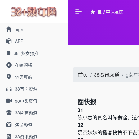
自助申请友连
首页
APP
38+熟女强推
在線視頻
首页
38资讯频道
g女
宅男導航
38有声资源
圈快报
38电影资讯
0
1
38片商频道
陈小春的真名叫陈泰铨，这
0
2
演员频道
奶茶妹妹的播客快搞不下去
38资讯频道