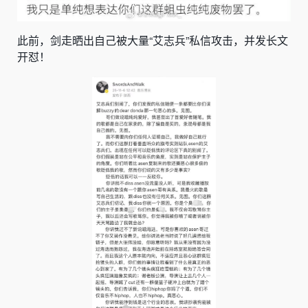
此前，
剑走晒出自己被大量“
艾志兵
”私信攻击，并发长文
开怼！