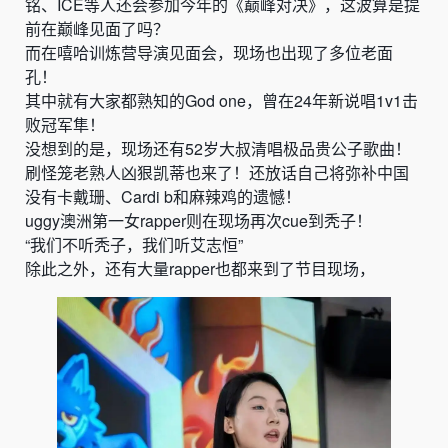
铭、ICE等人还会参加今年的《
巅峰对决
》，这波算是提
前在巅峰见面了吗？
而在嘻哈训炼营导演见面会，现场也出现了多位老面
孔！
其中就有大家都熟知的God one，曾在24年新说唱1v1击
败冠军隼！
没想到的是，现场还有52岁大叔清唱极品贵公子歌曲！
刷怪笼老熟人凶狠凯蒂也来了！还放话自己将弥补中国
没有卡戴珊、Cardi b和麻辣鸡的遗憾！
uggy澳洲第一女rapper则在现场再次cue到秃子！
“我们不听秃子，我们听艾志恒”
除此之外，还有大量rapper也都来到了节目现场，