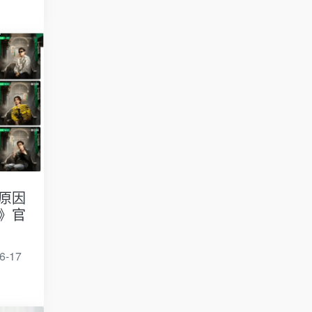
原因
》官
6-17