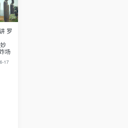
讲 罗
奇妙
炸场
6-17