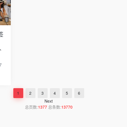
签
人
7
1
2
3
4
5
6
Next
总页数:
1377
总条数:
13770