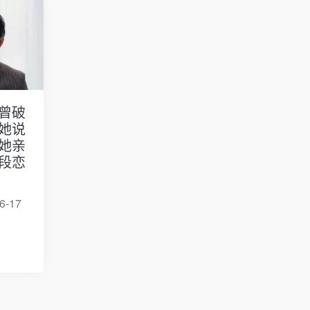
曾破
她说
她亲
段恋
6-17