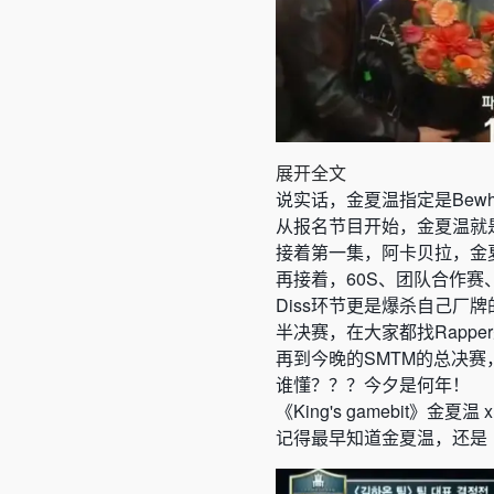
展开全文
说实话，金夏温指定是Bew
从报名节目开始，金夏温就
接着第一集，阿卡贝拉，金
再接着，60S、团队合作赛、D
Diss环节更是爆杀自己厂
半决赛，在大家都找Rapp
再到今晚的SMTM的总决
谁懂？？？今夕是何年！
《
King's gamebit》金夏温
记得最早知道金夏温，还是《