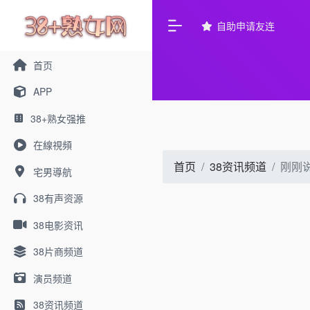
自助申请友连
首页
APP
38+熟女强推
在線視頻
首页
38资讯频道
刚刚
宅男導航
38有声资源
38电影资讯
38片商频道
演员频道
38资讯频道