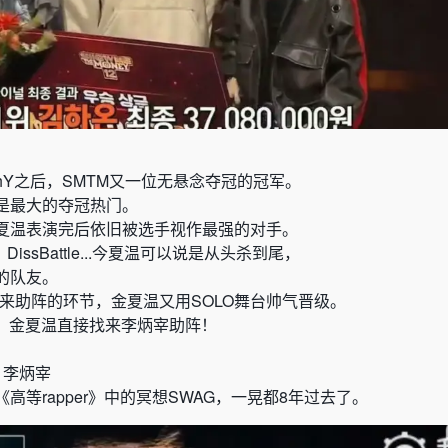
hY之后，SMTM又一位无悬念夺冠的冠军。
是最大的夺冠热门。
夏温表演完后依旧被选手视作最强的对手。
issBattle...今夏温可以说是从头杀到尾，
牌的队友。
er来助阵的环节，金夏温又用SOLO舞台帅气晋级。
赛，金夏温直接找来李炳宰助阵！
 x 李炳宰
高等rapper》中的冥想SWAG，一晃都8年过去了。