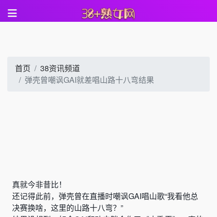
首页
38资讯频道
弹壳曾嘲讽GAI就差唱山路十八弯结果
真就今非昔比！
还记得此前，弹壳曾在直播时嘲讽GAI唱山歌
“我看他总
决赛换啥，这里的山路十八弯？”