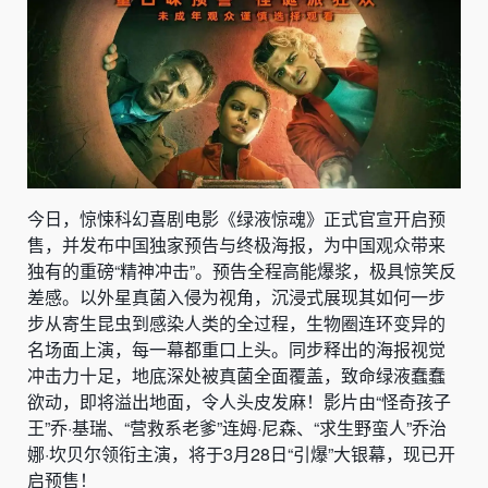
今日，惊悚科幻喜剧电影《绿液惊魂》正式官宣开启预
售，并发布中国独家预告与终极海报，为中国观众带来
独有的重磅“精神冲击”。预告全程高能爆浆，极具惊笑反
差感。以外星真菌入侵为视角，沉浸式展现其如何一步
步从寄生昆虫到感染人类的全过程，生物圈连环变异的
名场面上演，每一幕都重口上头。同步释出的海报视觉
冲击力十足，地底深处被真菌全面覆盖，致命绿液蠢蠢
欲动，即将溢出地面，令人头皮发麻！影片由“怪奇孩子
王”乔·基瑞、“营救系老爹”连姆·尼森、“求生野蛮人”乔治
娜·坎贝尔领衔主演，将于3月28日“引爆”大银幕，现已开
启预售！