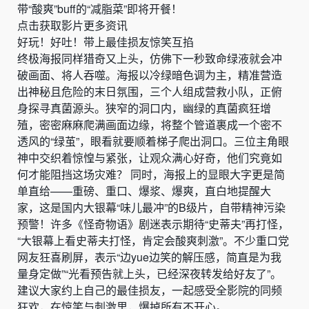
带“酸爽”buff的“减脂菜”即将开餐！
点击获取影片更多资讯
好玩！好吐！带上最佳损友惊笑互掐
终极海报同样猎奇又上头，仿佛下一秒致命绿液就会冲
破画面、将人吞噬。海报以冷绿暗色调为主，精准营造
出神秘且危险的末日氛围，三个人组成营救小队，正俯
身探寻真菌源头。狭窄的洞口内，幽绿的真菌疯狂增
殖，密密麻麻爬满画面边缘，将整个管道裹成一个密不
透风的“绿茧”，眼看就要顺着梯子爬出洞口。三位主角眼
神中交织着惊惶与紧张，让观众满心好奇，他们究竟如
何才能阻挡这场灾难？ 同时，海报上的显眼大字更是简
单直给——重磅、重口、爆浆、爆爽，直白地提醒大
家，这是国内大银幕“味儿最冲”的B级片，自带精神污染
预警！许多《怪奇物语》剧迷表示期待“史蒂夫”再打怪，
“大银幕上看史蒂夫打怪，肯定会酸爽刺激”。不少重口党
网友狂喜刷屏，表示“边yue边笑的解压感，简直是为我
量身定做”“光看预告就上头，已经深夜转发给好友了”。
建议大家约上自己的最佳损友，一起感受全影院的同频
狂欢，在惊笑与刺激里，爆掉所有不开心。