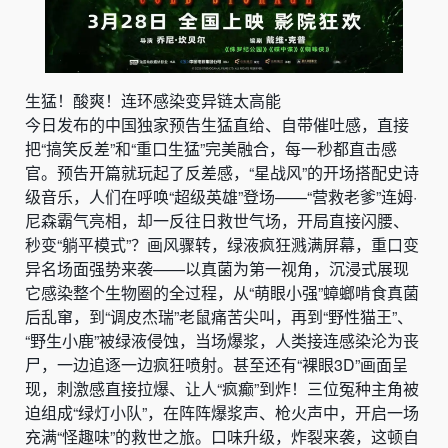
生猛！酸爽！连环感染变异链太高能
今日发布的中国独家预告生猛直给、自带催吐感，直接
把“搞笑反差”和“重口生猛”完美融合，每一秒都直击感
官。预告开篇就玩起了反差感，“星战风”的开场搭配史诗
级音乐，人们在呼唤“超级英雄”登场——“营救老爹”连姆·
尼森霸气亮相，却一反往日救世气场，开局直接闪腰、
秒变“躺平模式”？画风骤转，绿液疯狂溅满屏幕，重口变
异名场面强势来袭——以真菌为第一视角，沉浸式展现
它感染整个生物圈的全过程，从“萌眼小强”蟑螂啃食真菌
后乱窜，到“调皮杰瑞”老鼠痛苦尖叫，再到“野性猫王”、
“野生小鹿”被绿液侵蚀，当场爆浆，人类接连感染沦为丧
尸，一边追逐一边疯狂喷射。甚至还有“裸眼3D”画面呈
现，刺激感直接拉爆、让人“疯癫”到炸！三位冤种主角被
迫组成“绿灯小队”，在阵阵爆浆声、枪火声中，开启一场
充满“怪趣味”的救世之旅。口味升级，炸裂来袭，这顿自