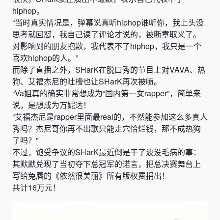
hiphop。
“当时真实情况是，弹幕说真听hiphop谁听你，我上头没
思考就回怼，我自己读了评论才说的，被断章取义了。
对影响到的朋友抱歉，我
代表不了hiphop
，我只是一个
喜欢hiphop的人。”
而除了直播之外，SHarK在脱口秀的节目上对VAVA、热
狗、艾福杰尼的吐槽也让SHarK再次被喷。
“
Va姐真的确实非常想成为“国内第一女rapper”，简单来
说，是想成为万妮达！
“艾福杰尼是rapper里面最real的，不然能参加这么多真人
秀吗？杰尼哥你再不出歌只能走穴恰烂钱，那不成热狗
了吗？
”
不过，
饱受争议的S
HarK最近倒是干了波没毛病的事：
其默默兑现了当初夺下总冠军
的诺言，把总决赛舞台上
写给兔唇的
《依然很美丽》所有版权费捐出！
共计16万元！