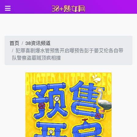
首页
38资讯频道
犯罪喜剧爆水管预售开启曝预告彭于晏艾伦各自带
队警察盗墓贼顶疯相撞