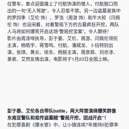
住警车，差点迎面撞上了付航饰演的僧人，付航脱口而
出的一句“无人驾驶”，令人忍俊不禁。另一边盗墓家族中
的罗四季（艾伦 饰）、罗浩（周游 饰）和牛大轮（闫佩
伦 饰）也没闲着，对着警局下方的古墓疯狂开挖，两队
人马将如何爆笑开启这场“警局挖宝案”，令人期待！
影片由周涤啡执导，彭于晏、艾伦、周游、闫佩伦领衔
主演，杨皓宇、蒋雪鸣、付航、潘斌龙、卜钰特别出
演，张琪、黄炎、徐东、杨朕主演，周彦辰、刘亦淳、
景瓷、艾然友情出演，电影将于1月23日全国上映。
彭于晏、艾伦各自带队battle，两大阵营演绎爆笑群像
东南亚警队和祖传盗墓贼“警局开挖，团战开启”！
在犯罪喜剧《爆水管》中，让小镇连续7年维持0犯罪率