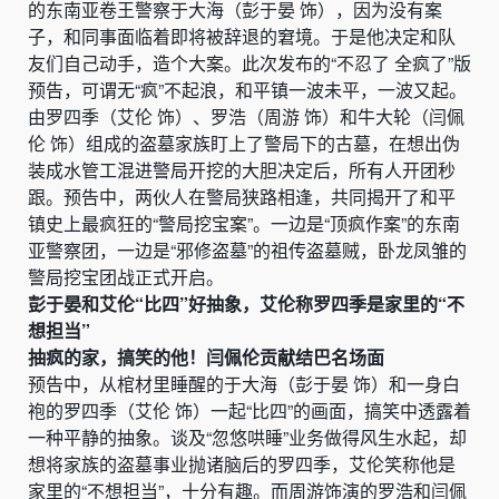
的东南亚卷王警察于大海（彭于晏 饰），因为没有案
子，和同事面临着即将被辞退的窘境。于是他决定和队
友们自己动手，造个大案。此次发布的“不忍了 全疯了”版
预告，可谓无“疯”不起浪，和平镇一波未平，一波又起。
由罗四季（艾伦 饰）、罗浩（周游 饰）和牛大轮（闫佩
伦 饰）组成的盗墓家族盯上了警局下的古墓，在想出伪
装成水管工混进警局开挖的大胆决定后，所有人开团秒
跟。预告中，两伙人在警局狭路相逢，共同揭开了和平
镇史上最疯狂的“警局挖宝案”。一边是“顶疯作案”的东南
亚警察团，一边是“邪修盗墓”的祖传盗墓贼，卧龙凤雏的
警局挖宝团战正式开启。
彭于晏和艾伦“比四”好抽象，艾伦称罗四季是家里的“不
想担当”
抽疯的家，搞笑的他！闫佩伦贡献结巴名场面
预告中，从棺材里睡醒的于大海（彭于晏 饰）和一身白
袍的罗四季（艾伦 饰）一起“比四”的画面，搞笑中透露着
一种平静的抽象。谈及“忽悠哄睡”业务做得风生水起，却
想将家族的盗墓事业抛诸脑后的罗四季，艾伦笑称他是
家里的“不想担当”，十分有趣。而周游饰演的罗浩和闫佩