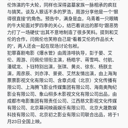
伦饰演的牛大轮，同样也深得盗墓家族一脉相承的疯狂
与搞笑。谈及人狠话不多的罗浩，周游分享他是一个“狠
得很直接”的角色。预告中，满身是血，乌青着一只眼睛
的牛大轮面对罗四季的关心，结巴着说出的那句“跟恶势
力打了一场硬仗”出其不意地制造了很多笑料。提到和艾
伦的合作，闫佩伦也笑称自己是“看着艾伦的作品长大
的”，两人还会一起在现场讨论包袱。
犯罪喜剧电影《爆水管》由周涤啡执导，彭于晏、艾
伦、周游、闫佩伦领衔主演，杨皓宇、蒋雪鸣、付航、
潘斌龙、卜钰特别出演，张琪、黄炎、徐东、杨朕主
演，周彦辰、刘亦淳、景瓷、艾然友情出演，由上海淘
票票影视文化有限公司、含章贞成（北京）文化传播有
限公司、上海腾飞影业传媒集团有限公司、海南奥陶纪
影业有限公司、象山栩多木影视文化有限公司出品，由
成都市电影集团有限责任公司、江西慈文影视文化传媒
有限公司、北京幕间映画娱乐有限公司、北京大晟数娱
科技有限公司、北京初之影业有限公司联合出品，将于1
月23日全国上映。