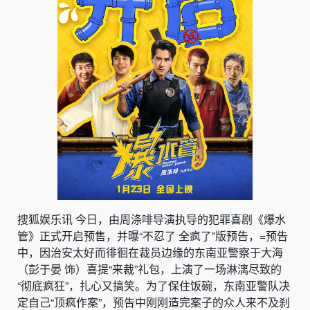
搜狐娱乐讯 今日，由周涤啡导演执导的犯罪喜剧《爆水
管》正式开启预售，并曝“不忍了 全疯了”版预告，=预告
中，因治安太好而徘徊在裁员边缘的东南亚警察于大海
（彭于晏 饰）喜提“来裁”礼包，上演了一场淋漓尽致的
“彻底疯狂”，扎心又搞笑。为了保住饭碗，东南亚警队决
定自己“顶疯作案”，预告中刚刚造完案子的众人来不及刹