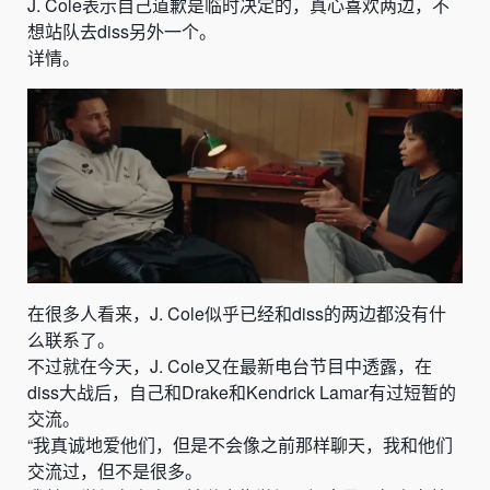
J. Cole表示自己
道歉是临时决定的，
真心喜欢两边，不
想站队去diss另外一个。
详情。
在很多人看来，
J. Co
le似乎已经和diss的两边都没有什
么联系了。
不过就在今天，
J. Co
le又在最新电台节目中透露，在
diss大战后，自己和Dr
ake和
Kendrick La
mar有过短暂的
交流。
“我真诚地爱他们，但是不会像之前那样聊天，我和他们
交流过，但不是很多。