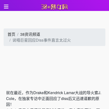
首页
38资讯频道
说唱巨星回应Diss事件直言太过火
就在最近，
作为
Dr
ake和
Kendrick La
mar大战的
导火索
J.
Co
le，在独家专访中正面回应了diss后又迅速道歉的原
因！