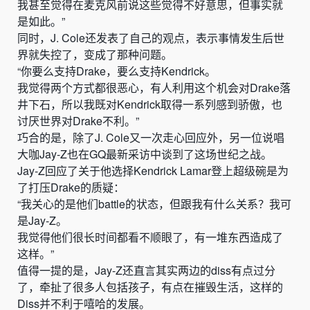
我甚至觉得在麦克风前说这些觉得不好意思，但事实就
是如此。”
同时，
J. Co
le还发表了自己的观点，表示事情发生后世
界就失控了，变成了那种问题。
“你要么支持Drake，要么支持
Kendrick。
我觉得两个方式都很恶心，有人利用这个机会对Drake落
井下石，所以我既对
Kendrick取得一系列感到骄傲，也
讨厌世界对Drake不利。
”
巧合的是，除了
J. Co
le又一次走心回应外，另一位
说唱
大咖
Jay-Z也在GQ最新采访中谈到了这场世纪之战。
Jay-Z回应了
关于他选择Kendrick Lamar登上超级碗是为
了打压Drake的质疑：
“我关心的是他们battle的状态，但跟我有什么关系？我可
是
Jay-Z。
我觉得他们很长时间都看不顺眼了，有一堆东西造成了
这样。”
值得一提的是，
Jay-Z还直言其实两边的diss有点过分
了，牵扯了很多人包括孩子，有点在摧毁生活，这样的
Diss并不利于嘻哈的发展。